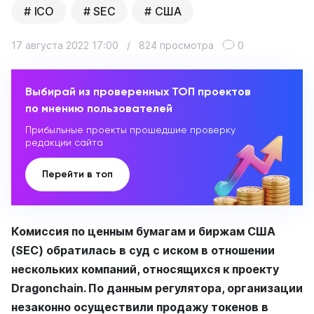
ICO
SEC
США
17 августа 2022 17:00
/
824 просмотра
0
Выбирай из проверенных ТОП проектов
по мнению пользователей
Прибыльные проекты прошедшие проверку
редакции сайта
Перейти в топ
Комиссия по ценным бумагам и биржам США
(SEC) обратилась в суд с иском в отношении
нескольких компаний, относящихся к проекту
Dragonchain. По данным регулятора, организации
незаконно осуществили продажу токенов в