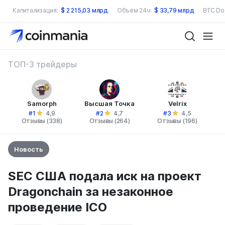
Капитализация:
$
2 215,03 млрд
Объем 24ч:
$
33,79 млрд
BTC Do
ТОП-3 трейдеры
Samorph
Высшая Точка
Velrix
#1
#2
#3
4,9
4,7
4,5
Отзывы (338)
Отзывы (264)
Отзывы (196)
Новость
SEC США подала иск на проект
Dragonchain за незаконное
проведение ICO