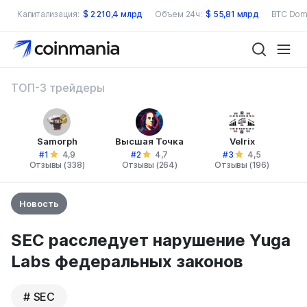
Капитализация:
$
2 210,4 млрд
Объем 24ч:
$
55,81 млрд
BTC Dom
ТОП-3 трейдеры
Samorph
Высшая Точка
Velrix
#1
#2
#3
4,9
4,7
4,5
Отзывы (338)
Отзывы (264)
Отзывы (196)
Новость
SEC расследует нарушение Yuga
Labs федеральных законов
SEC