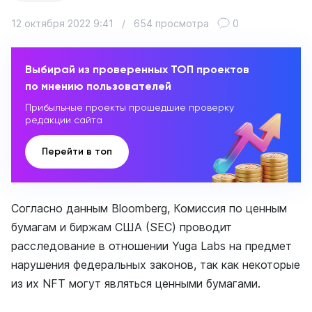
12 октября 2022 9:41
/
654 просмотра
0
Выбирай из проверенных ТОП проектов
по мнению пользователей
Прибыльные проекты прошедшие проверку
редакции сайта
Перейти в топ
Согласно данным Bloomberg, Комиссия по ценным
бумагам и биржам США (SEC) проводит
расследование в отношении Yuga Labs на предмет
нарушения федеральных законов, так как некоторые
из их NFT могут являться ценными бумагами.