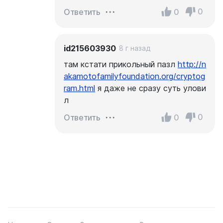
0
0
Ответить
id215603930
8 г назад
там кстати прикольный пазл
http://n
akamotofamilyfoundation.org/cryptog
ram.html
я даже не сразу суть улови
л
0
0
Ответить