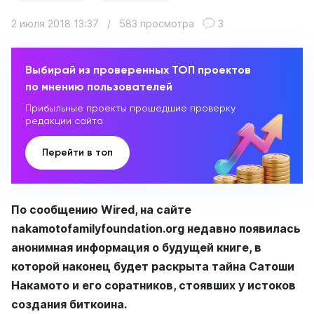
2 июля 2018 13:37
/
583 просмотра
3
Выбирай из проверенных ТОП проектов
по мнению пользователей
Прибыльные проекты прошедшие проверку
редакции сайта
Перейти в топ
По сообщению Wired, на сайте
nakamotofamilyfoundation.org недавно появилась
анонимная информация о будущей книге, в
которой наконец будет раскрыта тайна Сатоши
Накамото и его соратников, стоявших у истоков
создания биткоина.