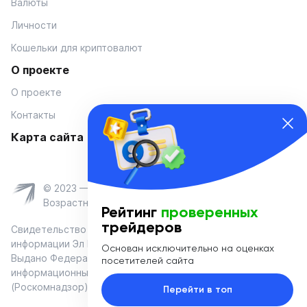
Валюты
Личности
Кошельки для криптовалют
О проекте
О проекте
Контакты
Карта сайта
© 2023 — Coinmania
Возрастное ограничение 16+
Рейтинг
проверенных
трейдеров
Свидетельство о регистрации средства массовой
информации Эл № ФС 77-74908 от «25» января 2019 г.
Основан исключительно на оценках
Выдано Федеральной службой по надзору в сфере связи,
посетителей сайта
информационных технологий и массовых коммуникаций
(Роскомнадзор)
Перейти в топ