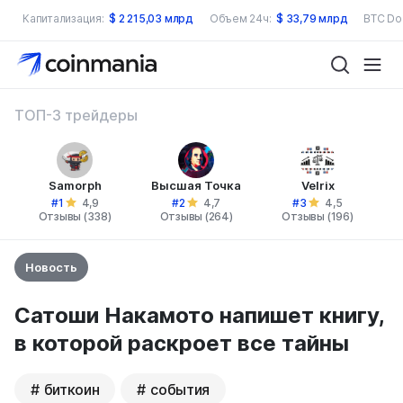
Капитализация:
$
2 215,03 млрд
Объем 24ч:
$
33,79 млрд
BTC Do
ТОП-3 трейдеры
Samorph
Высшая Точка
Velrix
#1
#2
#3
4,9
4,7
4,5
Отзывы (338)
Отзывы (264)
Отзывы (196)
Новость
Сатоши Накамото напишет книгу,
в которой раскроет все тайны
биткоин
события