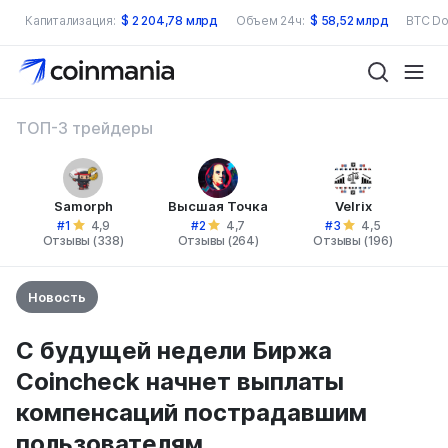
Капитализация:
$
2 204,78 млрд
Объем 24ч:
$
58,52 млрд
BTC Do
ТОП-3 трейдеры
Samorph
Высшая Точка
Velrix
#1
#2
#3
4,9
4,7
4,5
Отзывы (338)
Отзывы (264)
Отзывы (196)
Новость
С будущей недели Биржа
Coincheck начнет выплаты
компенсаций пострадавшим
пользователям