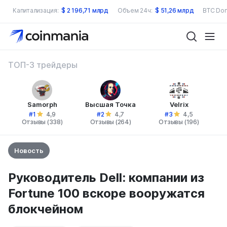
Капитализация:
$
2 196,71 млрд
Объем 24ч:
$
51,26 млрд
BTC Dom
ТОП-3 трейдеры
Samorph
Высшая Точка
Velrix
#1
#2
#3
4,9
4,7
4,5
Отзывы (338)
Отзывы (264)
Отзывы (196)
Новость
Руководитель Dell: компании из
Fortune 100 вскоре вооружатся
блокчейном