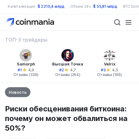
Капитализация:
$
2 210,4 млрд
Объем 24ч:
$
55,81 млрд
BTC Dom
ТОП-3 трейдеры
Samorph
Высшая Точка
Velrix
#1
#2
#3
4,9
4,7
4,5
Отзывы (338)
Отзывы (264)
Отзывы (196)
Новость
Риски обесценивания биткоина:
почему он может обвалиться на
50%?