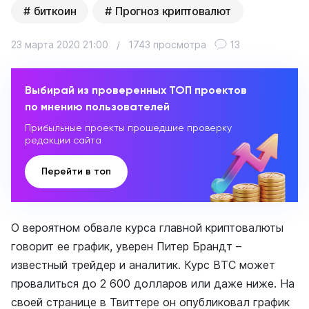
биткоин
Прогноз криптовалют
23 марта 2020 21:00
/
1743 просмотра
13
Выбирай из проверенных ТОП проектов
по мнению пользователей
Прибыльные проекты прошедшие проверку
редакции сайта
Перейти в топ
О вероятном обвале курса главной криптовалюты
говорит ее график, уверен Питер Брандт –
известный трейдер и аналитик. Курс BTC может
провалиться до 2 600 долларов или даже ниже. На
своей странице в Твиттере он опубликовал график