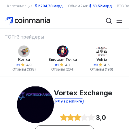
Капитализация:
$
2 204,78 млрд
Объем 24ч:
$
58,52 млрд
BTC Do
ТОП-3 трейдеры
Korixa
Высшая Точка
Velrix
#1
#2
#3
4,9
4,7
4,5
Отзывы (338)
Отзывы (264)
Отзывы (196)
Vortex Exchange
№19 в рейтинге
3,0