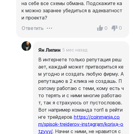
на себе все схемы обмана. Подскажите ка
к можно заранее убедиться в адекватност
и проекта?
0
0
Ответить
Ян Липин
5 мес назад
В интернете только репутация реш
ает, каждый может притвориться ке
м угодно и создать любую фирму. А
репутацию в 2 клика не создашь. П
оэтому работаю с теми, кому есть ч
то терять и с ними многие работаю
т, так я страхуюсь от пустословов.
Вот например команда топ1 в рейти
нге трейдеров
https://coinmania.co
m/spisok-trejderov-instagram/korixa-o
tzyvy/
. Начни с ними, не нравится с