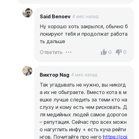
Said Benoev
4 мес назад
Ну хорошо хоть закрылся, обычно б
локируют тебя и продолжат работа
ть дальше
0
0
Ответить
Виктор Nag
4 мес назад
Так угадывать не нужно, вы никогд
а их не обыграете. Вместо кота в м
ешке лучше следить за теми кто на
слуху и кому есть чем рисковать. Д
ля медийных людей самое дорогое
– репутация. Сейчас про всех можн
о нагуглить инфу + есть куча рейти
нгов. Почитайте про него
https://coi