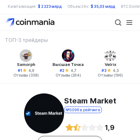
Капитализация:
$
2 223 млрд
Объем 24ч:
$
35,03 млрд
BTC Domin
ТОП-3 трейдеры
Samorph
Высшая Точка
Velrix
#1
#2
#3
4,9
4,7
4,5
Отзывы (338)
Отзывы (264)
Отзывы (196)
Steam Market
№3096 в рейтинге
1,9