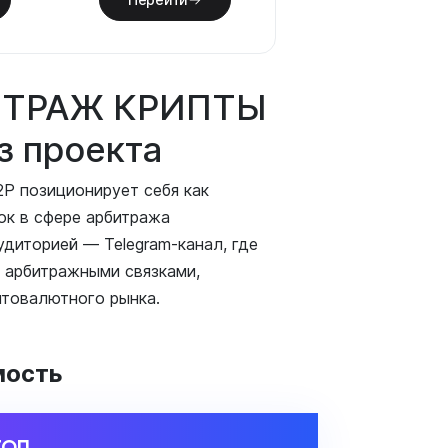
ИТРАЖ КРИПТЫ
з проекта
позиционирует себя как
ок в сфере арбитража
удиторией — Telegram-канал, где
с арбитражными связками,
товалютного рынка.
мость
ТОП