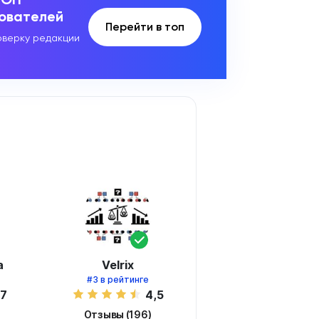
зователей
Перейти в топ
верку редакции
а
Velrix
#3
в рейтинге
,7
4,5
Отзывы (196)