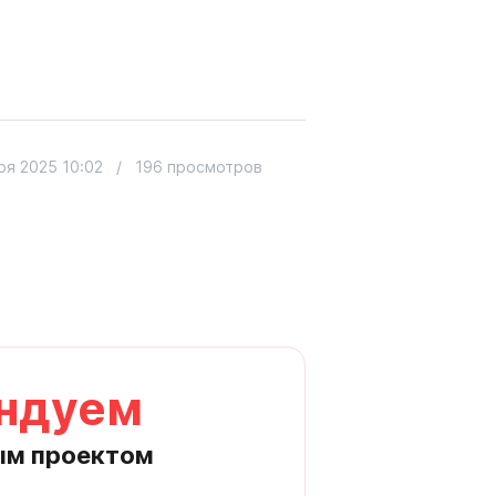
ря 2025 10:02
/
196 просмотров
ндуем
ым проектом