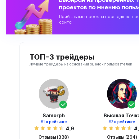
проектов по мнению поль
Прибыльные проекты прошедшие про
сайта
ТОП-3 трейдеры
Лучшие трейдеры на основании оценок пользователей
Samorph
Высшая Точк
#1
в рейтинге
#2
в рейтинге
4,9
4
Отзывы (338)
Отзывы (264)