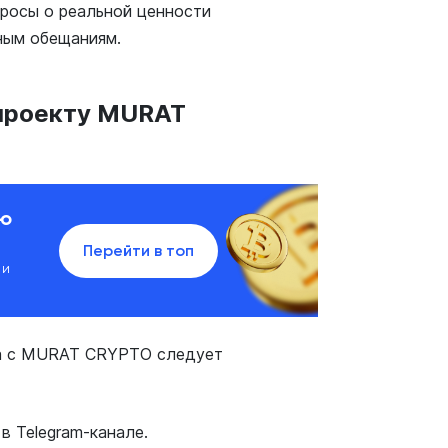
просы о реальной ценности
ным обещаниям.
 проекту MURAT
ию
Перейти в топ
 и
ва с MURAT CRYPTO следует
в Telegram-канале.