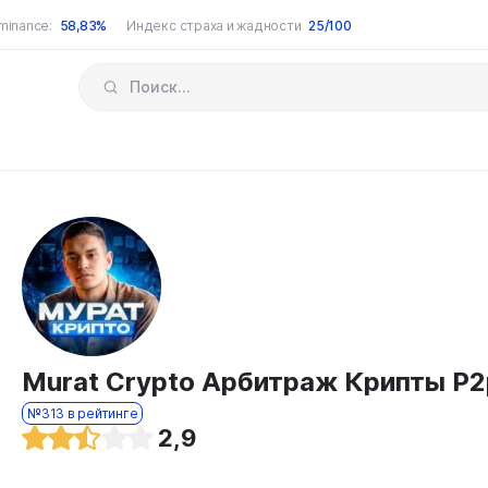
minance:
58,83%
Индекс страха и жадности
25/100
Murat Crypto Арбитраж Крипты P2
№313 в рейтинге
2,9