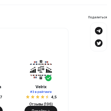
Поделиться
а
Velrix
#3
в рейтинге
,7
4,5
Отзывы (196)
Перейти