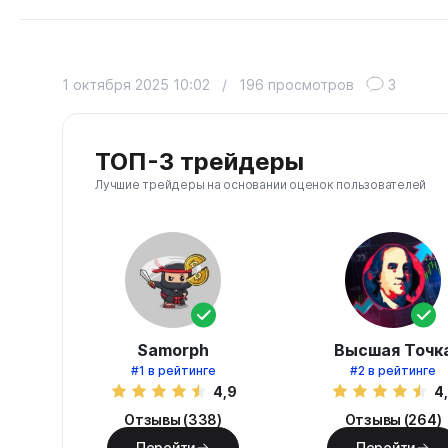
1 октября 2025 10:02
/
196 просмотров
3
ТОП-3 трейдеры
Лучшие трейдеры на основании оценок пользователей
Samorph
Высшая Точк
#1
в рейтинге
#2
в рейтинге
4,9
4
Отзывы (338)
Отзывы (264)
Перейти
Перейти