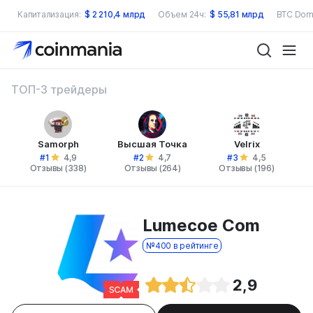
Капитализация:
$
2 210,4 млрд
Объем 24ч:
$
55,81 млрд
BTC Dom
ТОП-3 трейдеры
Samorph
Высшая Точка
Velrix
#1
#2
#3
4,9
4,7
4,5
Отзывы (338)
Отзывы (264)
Отзывы (196)
Lumecoe Com
№400 в рейтинге
2,9