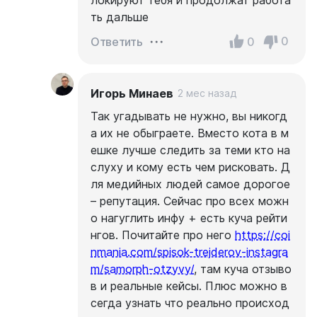
локируют тебя и продолжат работа
ть дальше
0
0
Ответить
Игорь Минаев
2 мес назад
Так угадывать не нужно, вы никогд
а их не обыграете. Вместо кота в м
ешке лучше следить за теми кто на
слуху и кому есть чем рисковать. Д
ля медийных людей самое дорогое
– репутация. Сейчас про всех можн
о нагуглить инфу + есть куча рейти
нгов. Почитайте про него
https://coi
nmania.com/spisok-trejderov-instagra
m/samorph-otzyvy/
, там куча отзыво
в и реальные кейсы. Плюс можно в
сегда узнать что реально происход