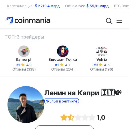
Капитализация:
$
2 210,4 млрд
Объем 24ч:
$
55,81 млрд
BTC Dom
ТОП-3 трейдеры
Samorph
Высшая Точка
Velrix
#1
#2
#3
4,9
4,7
4,5
Отзывы (338)
Отзывы (264)
Отзывы (196)
Ленин на Капри 🇮🇹💸
№5438 в рейтинге
1,0