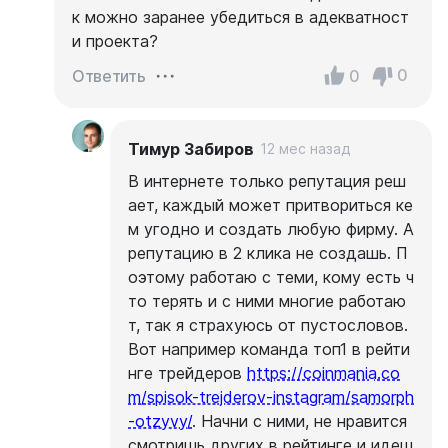
к можно заранее убедиться в адекватност
и проекта?
0
0
Ответить
Тимур Забиров
12 мес назад
В интернете только репутация реш
ает, каждый может притвориться ке
м угодно и создать любую фирму. А
репутацию в 2 клика не создашь. П
оэтому работаю с теми, кому есть ч
то терять и с ними многие работаю
т, так я страхуюсь от пустословов.
Вот например команда топ1 в рейти
нге трейдеров
https://coinmania.co
m/spisok-trejderov-instagram/samorph
-otzyvy/
. Начни с ними, не нравится
смотришь других в рейтинге и идеш