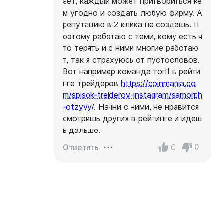
ает, каждый может притвориться ке
м угодно и создать любую фирму. А
репутацию в 2 клика не создашь. П
оэтому работаю с теми, кому есть ч
то терять и с ними многие работаю
т, так я страхуюсь от пустословов.
Вот например команда топ1 в рейти
нге трейдеров
https://coinmania.co
m/spisok-trejderov-instagram/samorph
-otzyvy/
. Начни с ними, не нравится
смотришь других в рейтинге и идеш
ь дальше.
0
0
Ответить