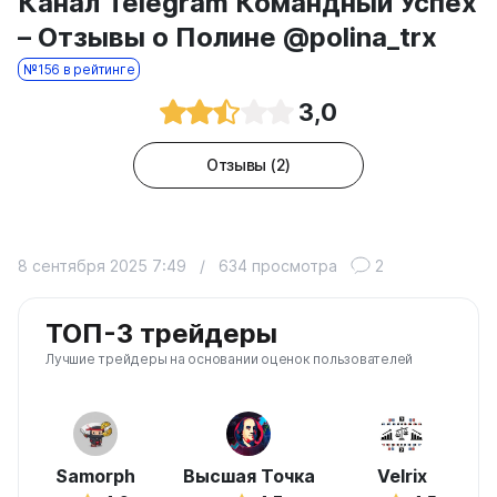
Канал Telegram Командный Успех
– Отзывы о Полине @polina_trx
№156 в рейтинге
3,0
Отзывы (2)
8 сентября 2025 7:49
/
634 просмотра
2
ТОП-3 трейдеры
Лучшие трейдеры на основании оценок пользователей
Samorph
Высшая Точка
Velrix