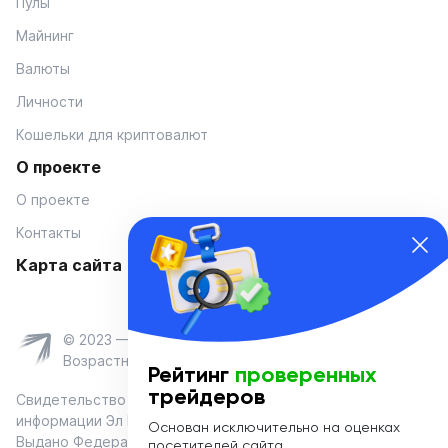
Пулы
Майнинг
Валюты
Личности
Кошельки для криптовалют
О проекте
О проекте
Контакты
Карта сайта
© 2023 — Coinmania
Возрастное ограничение 16+
Рейтинг
проверенных
трейдеров
Свидетельство о регистрации средства массовой
информации Эл № ФС 77-74908 от «25» января 2019 г.
Основан исключительно на оценках
Выдано Федеральной службой по надзору в сфере связи,
посетителей сайта