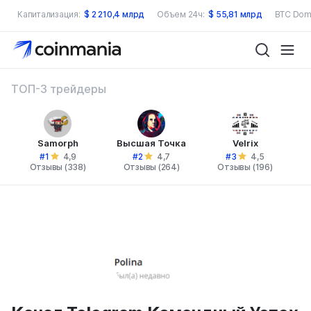
Капитализация:
$
2 210,4 млрд
Объем 24ч:
$
55,81 млрд
BTC Dom
ТОП-3 трейдеры
Samorph
Высшая Точка
Velrix
#1
#2
#3
4,9
4,7
4,5
Отзывы (338)
Отзывы (264)
Отзывы (196)