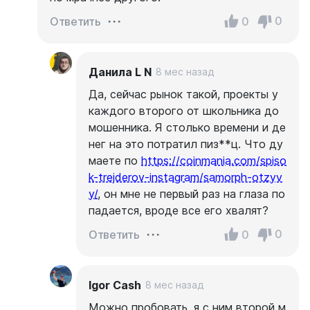
0
0
Ответить
Данила L N
8 мес назад
Да, сейчас рынок такой, проекты у
каждого второго от школьника до
мошенника. Я столько времени и де
нег на это потратил пиз**ц. Что ду
маете по
https://coinmania.com/spiso
k-trejderov-instagram/samorph-otzyv
y/
, он мне не первый раз на глаза по
падается, вроде все его хвалят?
0
0
Ответить
Igor Cash
8 мес назад
Можно пробовать, я с ним второй м