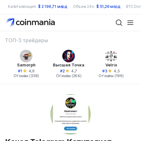
Капитализация:
$
2 196,71 млрд
Объем 24ч:
$
51,26 млрд
BTC Dom
ТОП-3 трейдеры
Samorph
Высшая Точка
Velrix
#1
#2
#3
4,9
4,7
4,5
Отзывы (338)
Отзывы (264)
Отзывы (196)