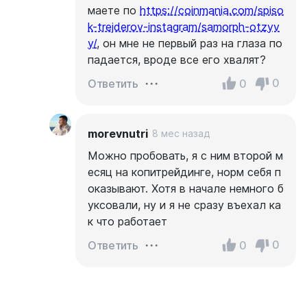
маете по
https://coinmania.com/spiso
k-trejderov-instagram/samorph-otzyv
y/
, он мне не первый раз на глаза по
падается, вроде все его хвалят?
0
0
Ответить
morevnutri
8 мес назад
Можно пробовать, я с ним второй м
есяц на копитрейдинге, норм себя п
оказывают. Хотя в начале немного б
уксовали, ну и я не сразу въехал ка
к что работает
0
0
Ответить