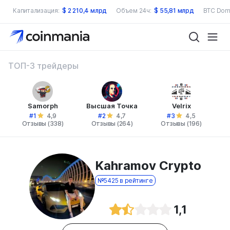
Капитализация:
$
2 210,4 млрд
Объем 24ч:
$
55,81 млрд
BTC Dom
ТОП-3 трейдеры
Samorph
Высшая Точка
Velrix
#1
#2
#3
4,9
4,7
4,5
Отзывы (338)
Отзывы (264)
Отзывы (196)
Kahramov Crypto
№5425 в рейтинге
1,1