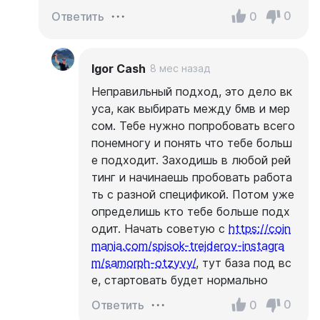
0
0
Ответить
Igor Cash
8 мес назад
Неправильный подход, это дело вк
уса, как выбирать между бмв и мер
сом. Тебе нужно попробовать всего
понемногу и понять что тебе больш
е подходит. Заходишь в любой рей
тинг и начинаешь пробовать работа
ть с разной спецификой. Потом уже
определишь кто тебе больше подх
одит. Начать советую с
https://coin
mania.com/spisok-trejderov-instagra
m/samorph-otzyvy/
, тут база под вс
е, стартовать будет нормально
0
0
Ответить