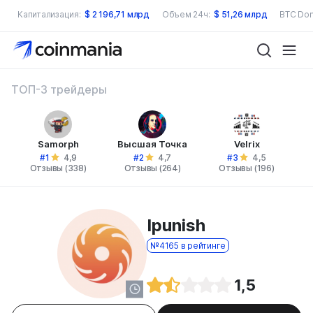
Капитализация:
$
2 196,71 млрд
Объем 24ч:
$
51,26 млрд
BTC Dom
ТОП-3 трейдеры
Samorph
Высшая Точка
Velrix
#1
#2
#3
4,9
4,7
4,5
Отзывы (338)
Отзывы (264)
Отзывы (196)
Ipunish
№4165 в рейтинге
1,5