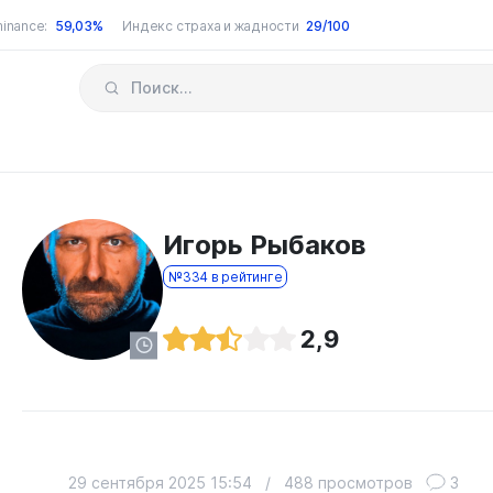
inance:
59,03%
Индекс страха и жадности
29/100
Игорь Рыбаков
№334 в рейтинге
2,9
29 сентября 2025 15:54
/
488 просмотров
3