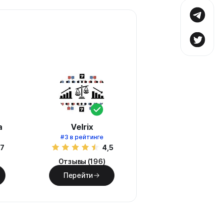
а
Velrix
#3
в рейтинге
,7
4,5
Отзывы (196)
Перейти