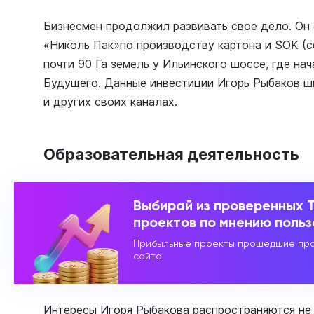
Бизнесмен продолжил развивать свое дело. Он
«Николь Пак»по производству картона и SOK (с
почти 90 Га земель у Ильинского шоссе, где на
Будущего. Данные инвестиции Игорь Рыбаков ш
и других своих каналах.
Образовательная деятельность
Выбирай из проверенных 
проектов по мнению поль
Прибыльные проекты прошедшие про
сайта
Интересы Игоря Рыбакова распространяются не 