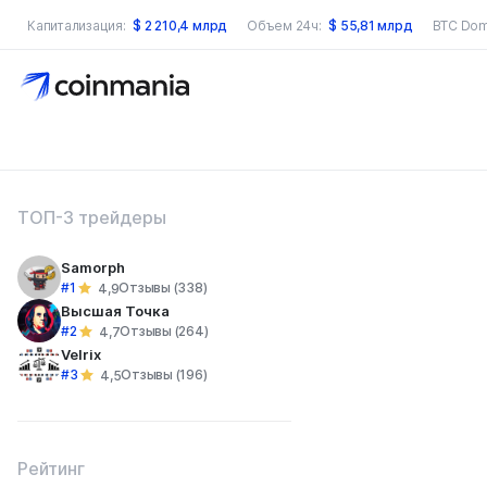
Капитализация:
$
2 210,4 млрд
Объем 24ч:
$
55,81 млрд
BTC Dom
оиск по сайту
ТОП-3 трейдеры
Samorph
#1
Отзывы (338)
4,9
Высшая Точка
#2
Отзывы (264)
4,7
Velrix
#3
Отзывы (196)
4,5
Рейтинг