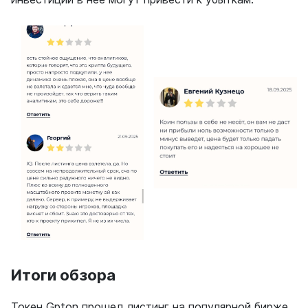
Итоги обзора
Токен Gpton прошел листинг на популярной бирже,