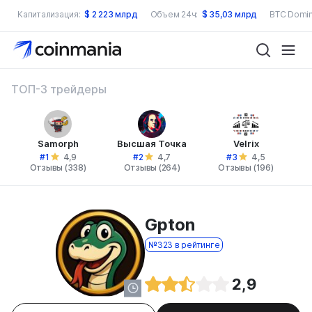
Капитализация:
$
2 223 млрд
Объем 24ч:
$
35,03 млрд
BTC Domin
ТОП-3 трейдеры
Samorph
Высшая Точка
Velrix
#1
#2
#3
4,9
4,7
4,5
Отзывы (338)
Отзывы (264)
Отзывы (196)
Gpton
№323 в рейтинге
2,9