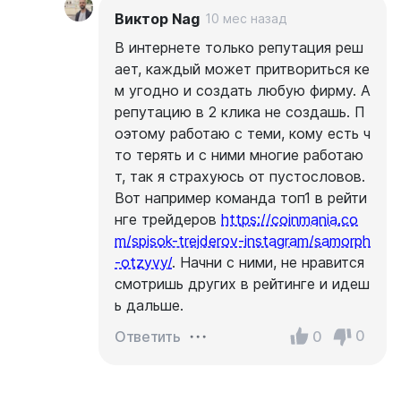
Виктор Nag
10 мес назад
В интернете только репутация реш
ает, каждый может притвориться ке
м угодно и создать любую фирму. А
репутацию в 2 клика не создашь. П
оэтому работаю с теми, кому есть ч
то терять и с ними многие работаю
т, так я страхуюсь от пустословов.
Вот например команда топ1 в рейти
нге трейдеров
https://coinmania.co
m/spisok-trejderov-instagram/samorph
-otzyvy/
. Начни с ними, не нравится
смотришь других в рейтинге и идеш
ь дальше.
0
0
Ответить