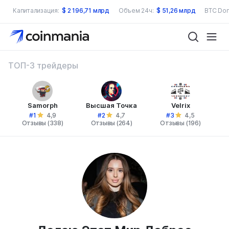
Капитализация:
$
2 196,71 млрд
Объем 24ч:
$
51,26 млрд
BTC Dom
ТОП-3 трейдеры
Samorph
Высшая Точка
Velrix
#1
#2
#3
4,9
4,7
4,5
Отзывы (338)
Отзывы (264)
Отзывы (196)