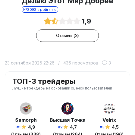
Делаю Этот Мир Добрее
№3093 в рейтинге
1,9
Отзывы (3)
23 сентября 2025 22:26
/
436 просмотров
3
ТОП-3 трейдеры
Лучшие трейдеры на основании оценок пользователей
Samorph
Высшая Точка
Velrix
4,9
4,7
4,5
#1
#2
#3
Отзывы (338)
Отзывы (264)
Отзывы (196)