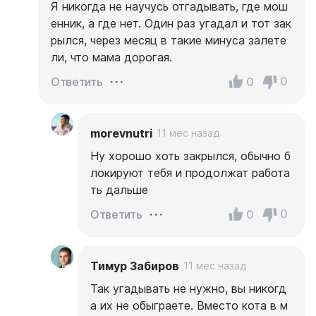
Я никогда не научусь отгадывать, где мош
енник, а где нет. Один раз угадал и тот зак
рылся, через месяц в такие минуса залете
ли, что мама дорогая.
0
0
Ответить
morevnutri
11 мес назад
Ну хорошо хоть закрылся, обычно б
локируют тебя и продолжат работа
ть дальше
0
0
Ответить
Тимур Забиров
11 мес назад
Так угадывать не нужно, вы никогд
а их не обыграете. Вместо кота в м