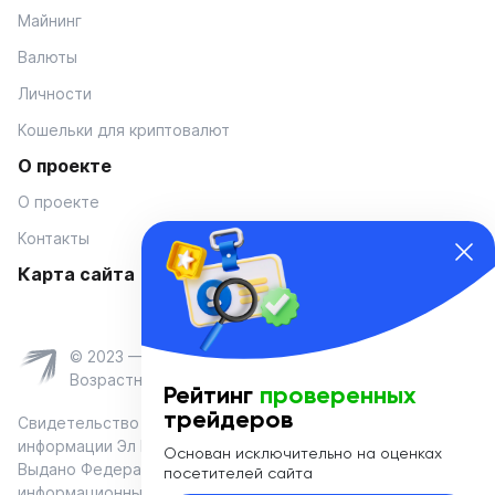
Майнинг
Валюты
Личности
Кошельки для криптовалют
О проекте
О проекте
Контакты
Карта сайта
© 2023 — Coinmania
Возрастное ограничение 16+
Рейтинг
проверенных
трейдеров
Свидетельство о регистрации средства массовой
информации Эл № ФС 77-74908 от «25» января 2019 г.
Основан исключительно на оценках
Выдано Федеральной службой по надзору в сфере связи,
посетителей сайта
информационных технологий и массовых коммуникаций