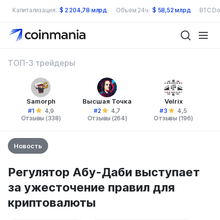
Капитализация:
$
2 204,78 млрд
Объем 24ч:
$
58,52 млрд
BTC Do
ТОП-3 трейдеры
Samorph
Высшая Точка
Velrix
#1
#2
#3
4,9
4,7
4,5
Отзывы (338)
Отзывы (264)
Отзывы (196)
Новость
Регулятор Абу-Даби выступает
за ужесточение правил для
криптовалюты