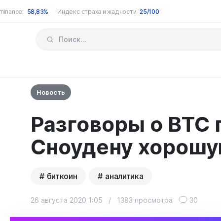
minance:
58,83%
Индекс страха и жадности
25/100
Новость
Разговоры о BTC
Сноудену хорошу
биткоин
аналитика
26 августа 2020 1:05
/
1383 просмотра
30