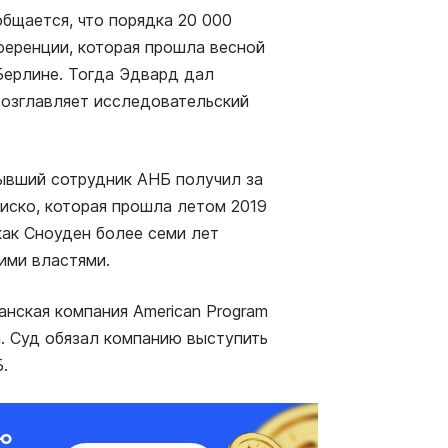
общается, что порядка 20 000
ференции, которая прошла весной
 Берлине. Тогда Эдвард дал
возглавляет исследовательский
ывший сотрудник АНБ получил за
циско, которая прошла летом 2019
как Сноуден более семи лет
кими властями.
нская компания American Program
а. Суд обязал компанию выступить
.
ию