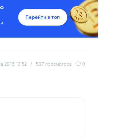
ию
Перейти в топ
 и
та 2018 13:52
/
507 просмотров
0