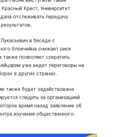
ерра-Леоне выступили такие
 Красный Крест, Университет
адача отслеживать передачу
 результатов.
Лукасьевич в беседе с
ного блокчейна снижает риск
а также позволяет сократить
вейцарии уже ведет переговоры на
орах в других странах.
сии также будет задействована
ируется следить за организацией
которое время назад заявление об
ентра изучения общественного