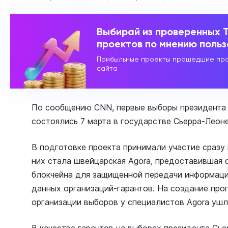
Выбирай из проверенных 
проектов по мнению поль
Прибыльные проекты прошедшие про
сайта
По сообщению CNN, первые выборы президента 
состоялись 7 марта в государстве Сьерра-Леоне
В подготовке проекта принимали участие сразу 
них стала швейцарская Agora, предоставившая 
блокчейна для защищенной передачи информаци
данных организаций-гарантов. На создание про
организации выборов у специалистов Agora ушл