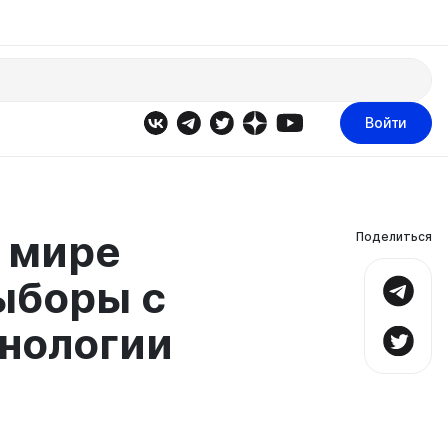
Войти
 мире
Поделиться
ыборы с
нологии