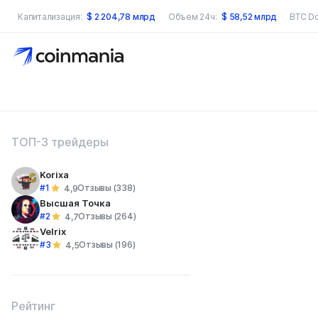
Капитализация:
$
2 204,78 млрд
Объем 24ч:
$
58,52 млрд
BTC D
оиск по сайту
ТОП-3 трейдеры
Korixa
#1
Отзывы (338)
4,9
Высшая Точка
#2
Отзывы (264)
4,7
Velrix
#3
Отзывы (196)
4,5
Рейтинг