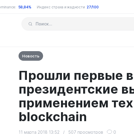
ominance:
58,84%
Индекс страха и жадности
27/100
Новость
Прошли первые в
президентские в
применением тех
blockchain
11 марта 2018 13:52
/
507 просмотров
0