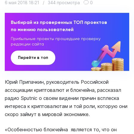
6 мая 2018 18:21
/
344 просмотра
0
Выбирай из проверенных ТОП проектов
по мнению пользователей
Прибыльные проекты прошедшие проверку
редакции сайта
Перейти в топ
Юрий Припачкин, руководитель Российской
ассоциации криптовалют и блокчейна, рассказал
радио Sputnic о своем видении причин всплеска
интереса к криптовалютам и той роли, которую они
скоро займут в мировой экономике.
«Особенностью блокчейна является то, что он