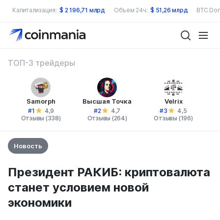
Капитализация:
$
2 196,71 млрд
Объем 24ч:
$
51,26 млрд
BTC Dom
ТОП-3 трейдеры
Samorph
Высшая Точка
Velrix
#1
#2
#3
4,9
4,7
4,5
Отзывы (338)
Отзывы (264)
Отзывы (196)
Новость
Президент РАКИБ: криптовалюта
станет условием новой
экономики