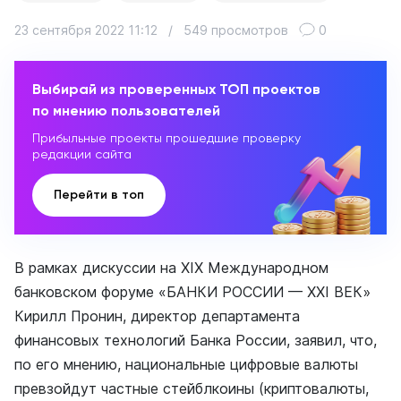
23 сентября 2022 11:12
/
549 просмотров
0
Выбирай из проверенных ТОП проектов
по мнению пользователей
Прибыльные проекты прошедшие проверку
редакции сайта
Перейти в топ
В рамках дискуссии на XIX Международном
банковском форуме «БАНКИ РОССИИ — XXI ВЕК»
Кирилл Пронин, директор департамента
финансовых технологий Банка России, заявил, что,
по его мнению, национальные цифровые валюты
превзойдут частные стейблкоины (криптовалюты,