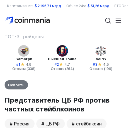
Капитализация:
$
2 196,71 млрд
Объем 24ч:
$
51,26 млрд
BTC Dom
ТОП-3 трейдеры
Samorph
Высшая Точка
Velrix
#1
#2
#3
4,9
4,7
4,5
Отзывы (338)
Отзывы (264)
Отзывы (196)
Новость
Представитель ЦБ РФ против
частных стейблкоинов
Россия
ЦБ РФ
стейблкоин