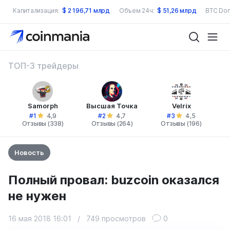
Капитализация:
$
2 196,71 млрд
Объем 24ч:
$
51,26 млрд
BTC Dom
ТОП-3 трейдеры
Samorph
Высшая Точка
Velrix
#1
#2
#3
4,9
4,7
4,5
Отзывы (338)
Отзывы (264)
Отзывы (196)
Новость
Полный провал: buzcoin оказался
не нужен
16 мая 2018 16:01
/
749 просмотров
0