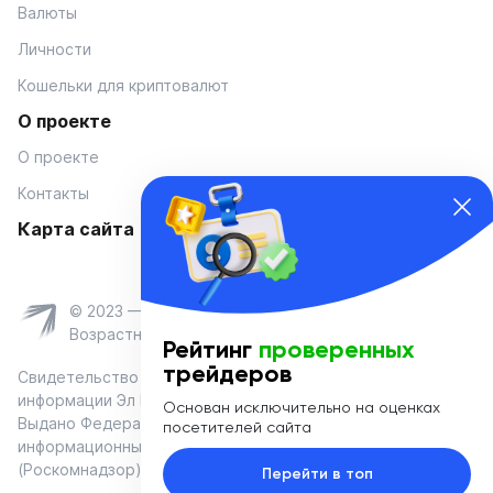
Валюты
Личности
Кошельки для криптовалют
О проекте
О проекте
Контакты
Карта сайта
© 2023 — Coinmania
Возрастное ограничение 16+
Рейтинг
проверенных
трейдеров
Свидетельство о регистрации средства массовой
информации Эл № ФС 77-74908 от «25» января 2019 г.
Основан исключительно на оценках
Выдано Федеральной службой по надзору в сфере связи,
посетителей сайта
информационных технологий и массовых коммуникаций
(Роскомнадзор)
Перейти в топ