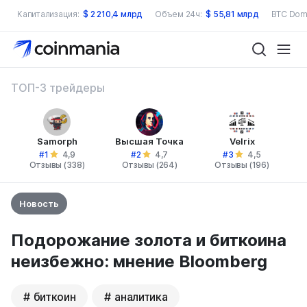
Капитализация:
$
2 210,4 млрд
Объем 24ч:
$
55,81 млрд
BTC Dom
ТОП-3 трейдеры
Samorph
Высшая Точка
Velrix
#1
#2
#3
4,9
4,7
4,5
Отзывы (338)
Отзывы (264)
Отзывы (196)
Новость
Подорожание золота и биткоина
неизбежно: мнение Bloomberg
биткоин
аналитика