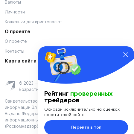
Валюты
Личности
Кошельки для криптовалют
О проекте
О проекте
Контакты
Карта сайта
© 2023 — Coinmania
Возрастное ограничение 16+
Рейтинг
проверенных
трейдеров
Свидетельство о регистрации средства массовой
информации Эл № ФС 77-74908 от «25» января 2019 г.
Основан исключительно на оценках
Выдано Федеральной службой по надзору в сфере связи,
посетителей сайта
информационных технологий и массовых коммуникаций
(Роскомнадзор)
Перейти в топ