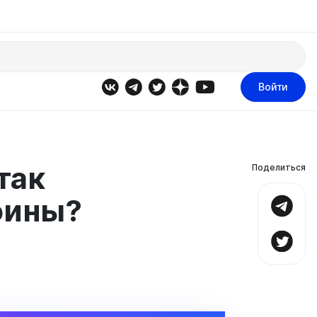
Войти
так
Поделиться
оины?