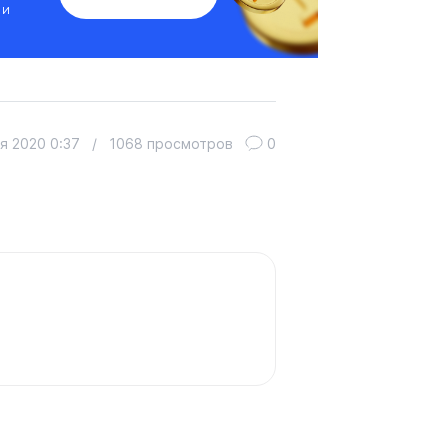
 и
я 2020 0:37
/
1068 просмотров
0