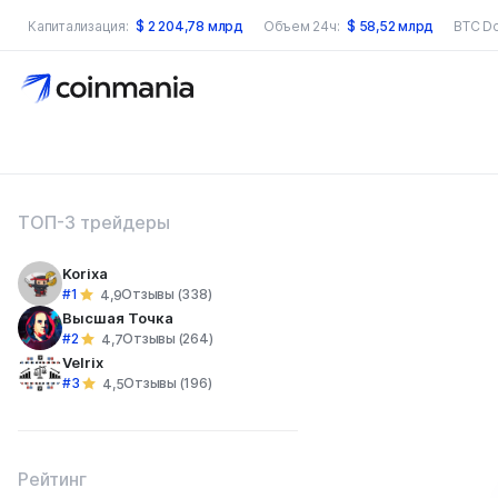
Капитализация:
$
2 204,78 млрд
Объем 24ч:
$
58,52 млрд
BTC D
оиск по сайту
ТОП-3 трейдеры
Korixa
#1
Отзывы (338)
4,9
Высшая Точка
#2
Отзывы (264)
4,7
Velrix
#3
Отзывы (196)
4,5
Рейтинг