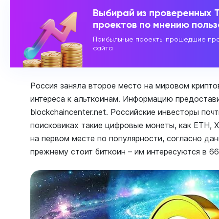
Выбирай из проверенных 
проектов по мнению поль
Прибыльные проекты прошедшие про
сайта
Россия заняла второе место на мировом крипт
интереса к альткоинам. Информацию предостав
blockchaincenter.net. Российские инвесторы поч
поисковиках такие цифровые монеты, как ETH, X
на первом месте по популярности, согласно да
прежнему стоит биткоин – им интересуются в 6