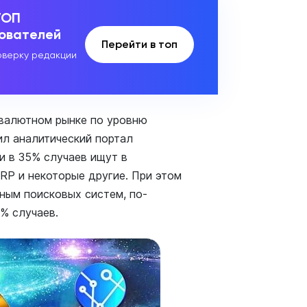
ТОП
зователей
Перейти в топ
верку редакции
овалютном рынке по уровню
ил аналитический портал
ти в 35% случаев ищут в
RP и некоторые другие. При этом
нным поисковых систем, по-
6% случаев.