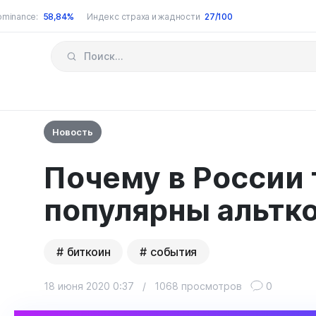
ominance:
58,84%
Индекс страха и жадности
27/100
Новость
Почему в России 
популярны альтк
биткоин
события
18 июня 2020 0:37
/
1068 просмотров
0