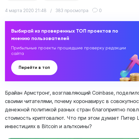
4 марта 2020 21:48
/
383 просмотра
0
Выбирай из проверенных ТОП проектов по
мнению пользователей
Прибыльные проекты прошедшие проверку редакции
сайта
Перейти в топ
Брайан Армстронг, возглавляющий Coinbase, поделил
своими читателями, почему коронавирус в совокупнос
денежной политикой разных стран благоприятно повл
стоимость криптовалют. Что при этом думает Питер
инвестициях в Bitcoin и альткоины?