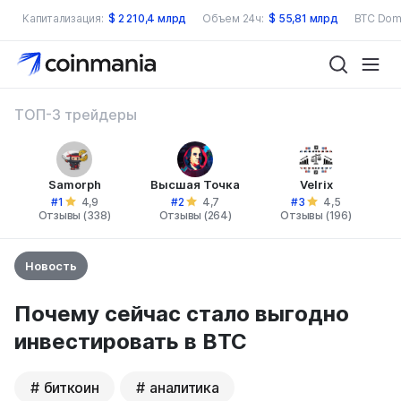
Капитализация:
$
2 210,4 млрд
Объем 24ч:
$
55,81 млрд
BTC Dom
ТОП-3 трейдеры
Samorph
Высшая Точка
Velrix
#1
#2
#3
4,9
4,7
4,5
Отзывы (338)
Отзывы (264)
Отзывы (196)
Новость
Почему сейчас стало выгодно
инвестировать в BTC
биткоин
аналитика