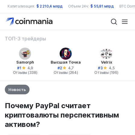
Капитализация:
$
2 210,4 млрд
Объем 24ч:
$
55,81 млрд
BTC Dom
ТОП-3 трейдеры
Samorph
Высшая Точка
Velrix
#1
#2
#3
4,9
4,7
4,5
Отзывы (338)
Отзывы (264)
Отзывы (196)
Новость
Почему PayPal считает
криптовалюты перспективным
активом?