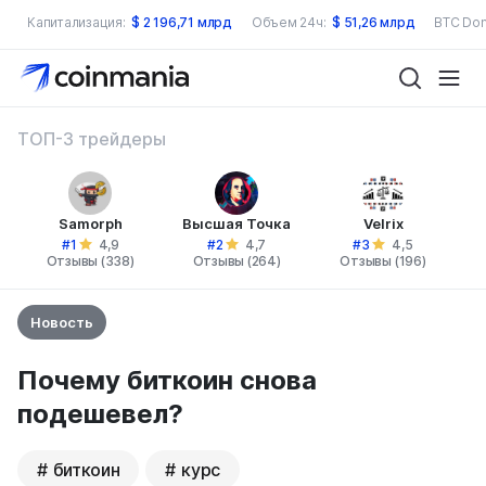
Капитализация:
$
2 196,71 млрд
Объем 24ч:
$
51,26 млрд
BTC Dom
ТОП-3 трейдеры
Samorph
Высшая Точка
Velrix
#1
#2
#3
4,9
4,7
4,5
Отзывы (338)
Отзывы (264)
Отзывы (196)
Новость
Почему биткоин снова
подешевел?
биткоин
курс