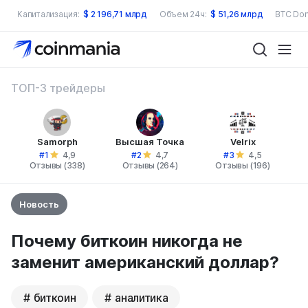
Капитализация:
$
2 196,71 млрд
Объем 24ч:
$
51,26 млрд
BTC Dom
ТОП-3 трейдеры
Samorph
Высшая Точка
Velrix
#1
#2
#3
4,9
4,7
4,5
Отзывы (338)
Отзывы (264)
Отзывы (196)
Новость
Почему биткоин никогда не
заменит американский доллар?
биткоин
аналитика