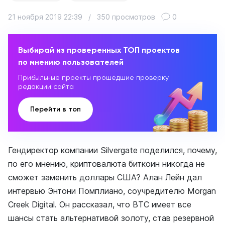
21 ноября 2019 22:39
/
350 просмотров
0
Выбирай из проверенных ТОП проектов
по мнению пользователей
Прибыльные проекты прошедшие проверку
редакции сайта
Перейти в топ
Гендиректор компании Silvergate поделился, почему,
по его мнению, криптовалюта биткоин никогда не
сможет заменить доллары США? Алан Лейн дал
интервью Энтони Помплиано, соучредителю Morgan
Creek Digital. Он рассказал, что BTC имеет все
шансы стать альтернативой золоту, став резервной