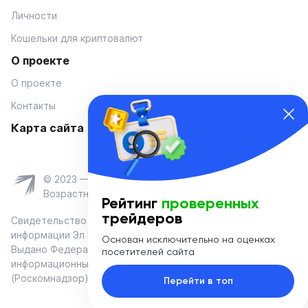
Личности
Кошельки для криптовалют
О проекте
О проекте
Контакты
Карта сайта
© 2023 — Coinmania
Возрастное ограничение 16+
Рейтинг
проверенных
трейдеров
Свидетельство о регистрации средства массовой
информации Эл № ФС 77-74908 от «25» января 2019 г.
Основан исключительно на оценках
Выдано Федеральной службой по надзору в сфере связи,
посетителей сайта
информационных технологий и массовых коммуникаций
(Роскомнадзор)
Перейти в топ