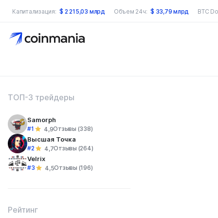
Капитализация:
$
2 215,03 млрд
Объем 24ч:
$
33,79 млрд
BTC Do
оиск по сайту
ТОП-3 трейдеры
Samorph
#1
Отзывы (338)
4,9
Высшая Точка
#2
Отзывы (264)
4,7
Velrix
#3
Отзывы (196)
4,5
Рейтинг