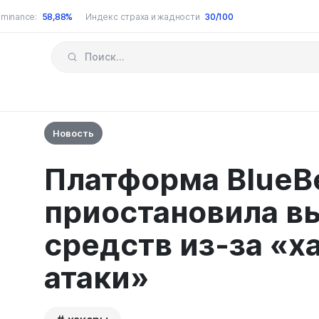
minance:
58,88%
Индекс страха и жадности
30/100
Новость
Платформа BlueB
приостановила в
средств из-за «х
атаки»