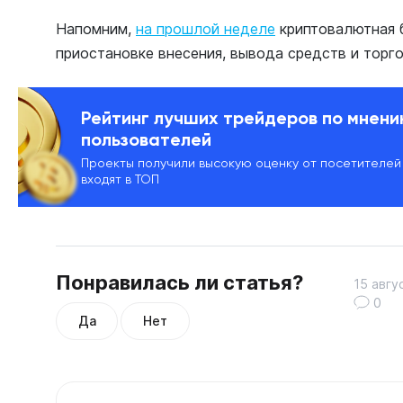
Напомним,
на прошлой неделе
криптовалютная б
приостановке внесения, вывода средств и торг
Рейтинг лучших трейдеров по мнен
пользователей
Проекты получили высокую оценку от посетителей
входят в ТОП
Понравилась ли статья?
15 авгу
0
Да
Нет