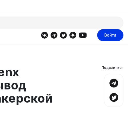
Войти
enx
Поделиться
ывод
акерской