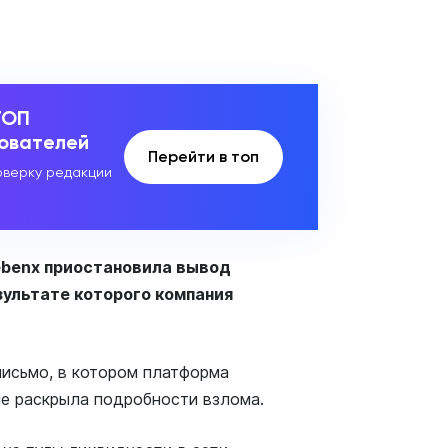
ТОП
зователей
Перейти в топ
верку редакции
ebenx приостановила вывод
зультате которого компания
письмо, в котором платформа
не раскрыла подробности взлома.