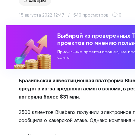
хакеры
15 августа 2022 12:47
/
540 просмотров
0
Выбирай из проверенных 
проектов по мнению поль
Прибыльные проекты прошедшие про
сайта
Бразильская инвестиционная платформа Blu
средств из-за предполагаемого взлома, в ре
потеряла более $31 млн.
2500 клиентов Bluebenx получили электронное 
сообщила о хакерской атаке. Однако компания 