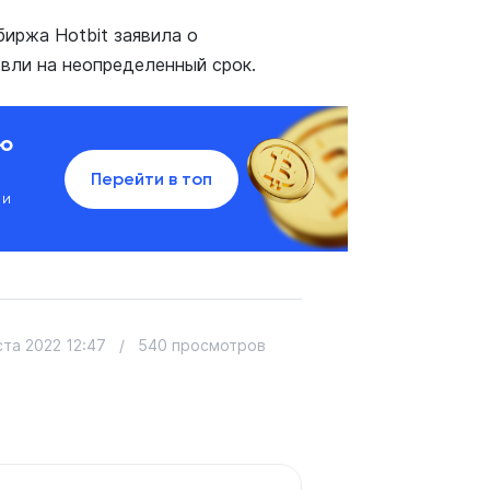
иржа Hotbit заявила о
овли на неопределенный срок.
ию
Перейти в топ
 и
ста 2022 12:47
/
540 просмотров