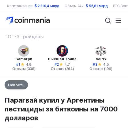
Капитализация:
$
2 210,4 млрд
Объем 24ч:
$
55,81 млрд
BTC Dom
ТОП-3 трейдеры
Samorph
Высшая Точка
Velrix
#1
#2
#3
4,9
4,7
4,5
Отзывы (338)
Отзывы (264)
Отзывы (196)
Новость
Парагвай купил у Аргентины
пестициды за биткоины на 7000
долларов