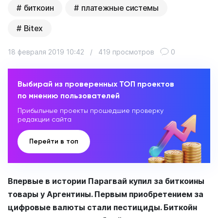
биткоин
платежные системы
Bitex
18 февраля 2019 10:42
/
419 просмотров
0
Выбирай из проверенных ТОП проектов
по мнению пользователей
Прибыльные проекты прошедшие проверку
редакции сайта
Перейти в топ
Впервые в истории Парагвай купил за биткоины
товары у Аргентины. Первым приобретением за
цифровые валюты стали пестициды. Биткойн