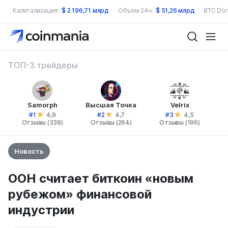
Капитализация:
$
2 196,71 млрд
Объем 24ч:
$
51,26 млрд
BTC Dom
ТОП-3 трейдеры
Samorph
Высшая Точка
Velrix
#1
#2
#3
4,9
4,7
4,5
Отзывы (338)
Отзывы (264)
Отзывы (196)
Новость
ООН считает биткоин «новым
рубежом» финансовой
индустрии