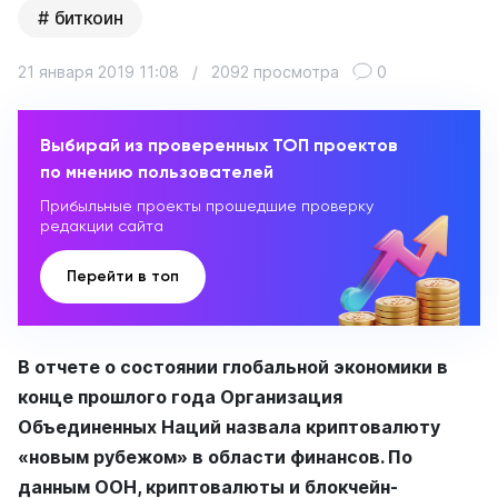
биткоин
21 января 2019 11:08
/
2092 просмотра
0
Выбирай из проверенных ТОП проектов
по мнению пользователей
Прибыльные проекты прошедшие проверку
редакции сайта
Перейти в топ
В отчете о состоянии глобальной экономики в
конце прошлого года Организация
Объединенных Наций назвала криптовалюту
«новым рубежом» в области финансов. По
данным ООН, криптовалюты и блокчейн-