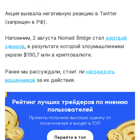
Акция вызвала негативную реакцию в Twitter
(запрещен в РФ).
Напомним, 2 августа Nomad Bridge стал
жертвой
хакеров
, в результате которой злоумышленники
украли $190,7 млн в криптовалюте.
Ранее мы рассуждали, стоит ли
награждать
мошенников
за их действия.
Рейтинг лучших трейдеров по мнению
пользователей
Проекты получили высокую оценку от
посетителей и входят в ТОП
Перейти в топ