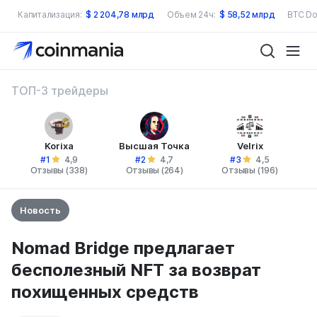
Капитализация:
$
2 204,78 млрд
Объем 24ч:
$
58,52 млрд
BTC Do
ТОП-3 трейдеры
Korixa
Высшая Точка
Velrix
#1
#2
#3
4,9
4,7
4,5
Отзывы (338)
Отзывы (264)
Отзывы (196)
Новость
Nomad Bridge предлагает
бесполезный NFT за возврат
похищенных средств