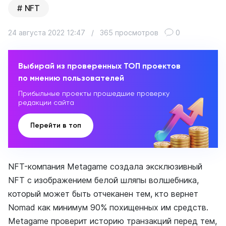
NFT
24 августа 2022 12:47
/
365 просмотров
0
Выбирай из проверенных ТОП проектов
по мнению пользователей
Прибыльные проекты прошедшие проверку
редакции сайта
Перейти в топ
NFT-компания Metagame создала эксклюзивный
NFT с изображением белой шляпы волшебника,
который может быть отчеканен тем, кто вернет
Nomad как минимум 90% похищенных им средств.
Metagame проверит историю транзакций перед тем,