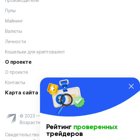
Производители
Пулы
Майнинг
Валюты
Личности
Кошельки для криптовалют
О проекте
О проекте
Контакты
Карта сайта
© 2023 — Coinmania
Возрастное ограничение 16+
Рейтинг
проверенных
трейдеров
Свидетельство о регистрации средства массовой