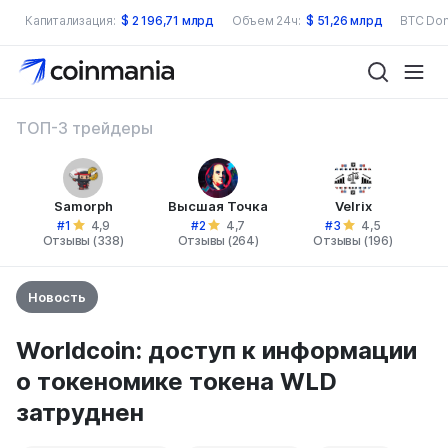
Капитализация:
$
2 196,71 млрд
Объем 24ч:
$
51,26 млрд
BTC Dom
ТОП-3 трейдеры
Samorph
Высшая Точка
Velrix
#1
#2
#3
4,9
4,7
4,5
Отзывы (338)
Отзывы (264)
Отзывы (196)
Новость
Worldcoin: доступ к информации
о токеномике токена WLD
затруднен