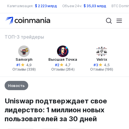
Капитализация:
$
2 223 млрд
Объем 24ч:
$
35,03 млрд
BTC Domin
ТОП-3 трейдеры
Samorph
Высшая Точка
Velrix
#1
#2
#3
4,9
4,7
4,5
Отзывы (338)
Отзывы (264)
Отзывы (196)
Новость
Uniswap подтверждает свое
лидерство: 1 миллион новых
пользователей за 30 дней