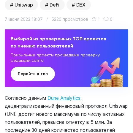
Uniswap
DeFi
DEX
7 июня 2023 18:07
/
5220 просмотров
1
0
Выбирай из проверенных ТОП проектов
по мнению пользователей
Прибыльные проекты прошедшие проверку
редакции сайта
Перейти в топ
Согласно данным
Dune Analytics
,
децентрализованный финансовый протокол Uniswap
(UNI) достиг нового максимума по числу активных
пользователей, превысив отметку в 5 млн. За
последние 30 дней количество пользователей