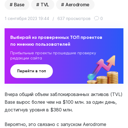
Base
TVL
Aerodrome
1 сентября 2023 19:44
/
637 просмотров
0
Выбирай из проверенных ТОП проектов
по мнению пользователей
Прибыльные проекты прошедшие проверку
редакции сайта
Перейти в топ
Вчера общий объем заблокированных активов (TVL)
Base вырос более чем на $100 млн. за один день,
достигнув уровня в $380 млн.
Вероятно, это связано с запуском Aerodrome