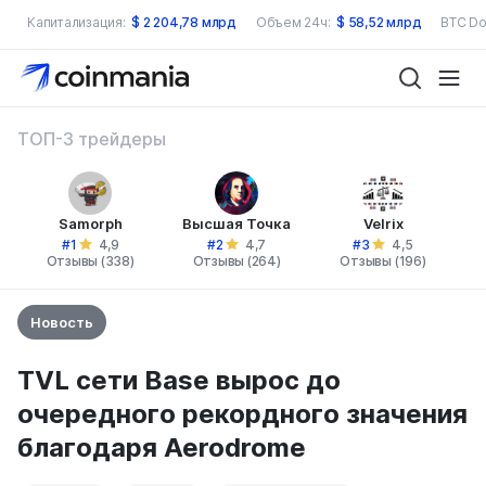
Капитализация:
$
2 204,78 млрд
Объем 24ч:
$
58,52 млрд
BTC Do
ТОП-3 трейдеры
Samorph
Высшая Точка
Velrix
#1
#2
#3
4,9
4,7
4,5
Отзывы (338)
Отзывы (264)
Отзывы (196)
Новость
TVL сети Base вырос до
очередного рекордного значения
благодаря Aerodrome