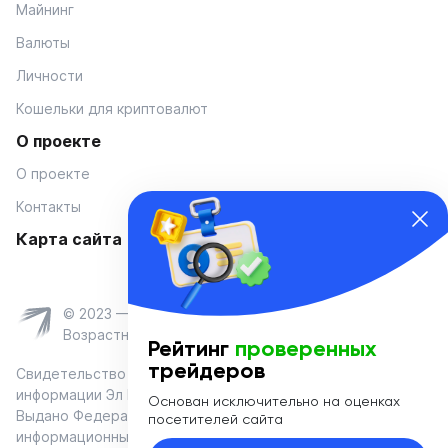
Майнинг
Валюты
Личности
Кошельки для криптовалют
О проекте
О проекте
Контакты
Карта сайта
© 2023 — Coinmania
Возрастное ограничение 16+
Рейтинг
проверенных
трейдеров
Свидетельство о регистрации средства массовой
информации Эл № ФС 77-74908 от «25» января 2019 г.
Основан исключительно на оценках
Выдано Федеральной службой по надзору в сфере связи,
посетителей сайта
информационных технологий и массовых коммуникаций