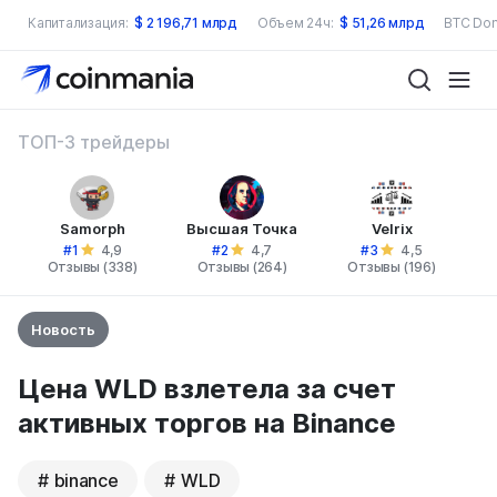
Капитализация:
$
2 196,71 млрд
Объем 24ч:
$
51,26 млрд
BTC Dom
ТОП-3 трейдеры
Samorph
Высшая Точка
Velrix
#1
#2
#3
4,9
4,7
4,5
Отзывы (338)
Отзывы (264)
Отзывы (196)
Новость
Цена WLD взлетела за счет
активных торгов на Binance
binance
WLD