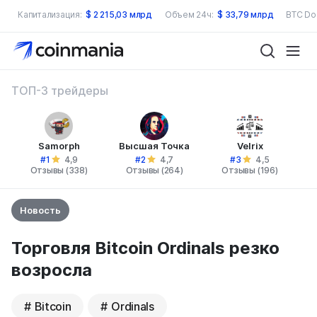
Капитализация:
$
2 215,03 млрд
Объем 24ч:
$
33,79 млрд
BTC Do
ТОП-3 трейдеры
Samorph
Высшая Точка
Velrix
#1
#2
#3
4,9
4,7
4,5
Отзывы (338)
Отзывы (264)
Отзывы (196)
Новость
Торговля Bitcoin Ordinals резко
возросла
Bitcoin
Ordinals