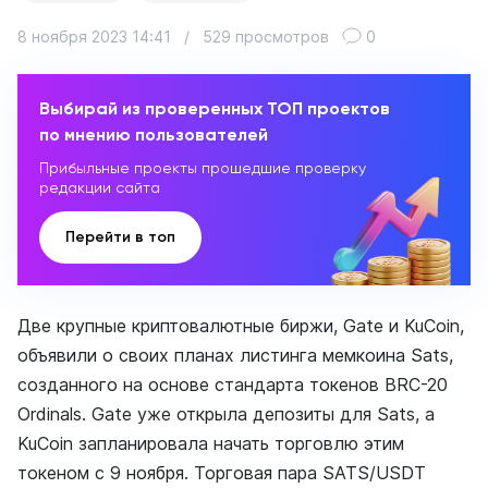
8 ноября 2023 14:41
/
529 просмотров
0
Выбирай из проверенных ТОП проектов
по мнению пользователей
Прибыльные проекты прошедшие проверку
редакции сайта
Перейти в топ
Две крупные криптовалютные биржи, Gate и KuCoin,
объявили о своих планах листинга мемкоина Sats,
созданного на основе стандарта токенов BRC-20
Ordinals. Gate уже открыла депозиты для Sats, а
KuCoin запланировала начать торговлю этим
токеном с 9 ноября. Торговая пара SATS/USDT