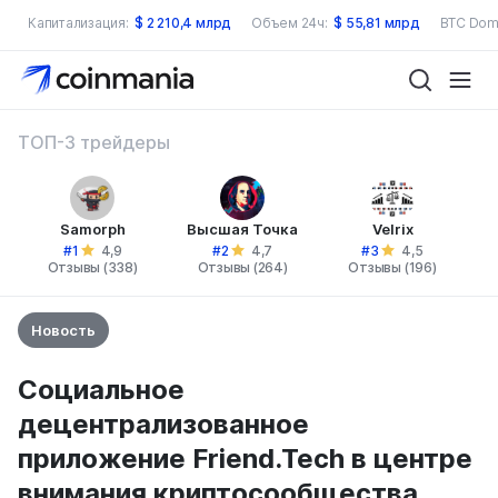
Капитализация:
$
2 210,4 млрд
Объем 24ч:
$
55,81 млрд
BTC Dom
ТОП-3 трейдеры
Samorph
Высшая Точка
Velrix
#1
#2
#3
4,9
4,7
4,5
Отзывы (338)
Отзывы (264)
Отзывы (196)
Новость
Социальное
децентрализованное
приложение Friend.Tech в центре
внимания криптосообщества