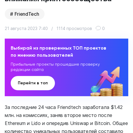
FriendTech
21 августа 2023 7:40
/
1114 просмотров
0
Выбирай из проверенных ТОП проектов
по мнению пользователей
Прибыльные проекты прошедшие проверку
редакции сайта
Перейти в топ
За последние 24 часа Friendtech заработала $1.42
млн. на комиссиях, заняв второе место после
Ethereum и Lido и опередив Uniswap и Bitcoin. Общее
количество уникальных пользователей соcтавило