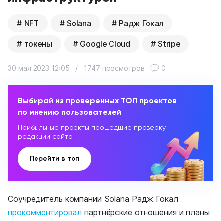
NFT
Solana
Радж Гокал
токены
Google Cloud
Stripe
30 мая 2023 12:05
/
1747 просмотров
0
Выбирай из проверенных ТОП проектов
по мнению пользователей
Прибыльные проекты прошедшие проверку
редакции сайта
Перейти в топ
Соучредитель компании Solana Радж Гокал
прокомментировал
партнёрские отношения и планы