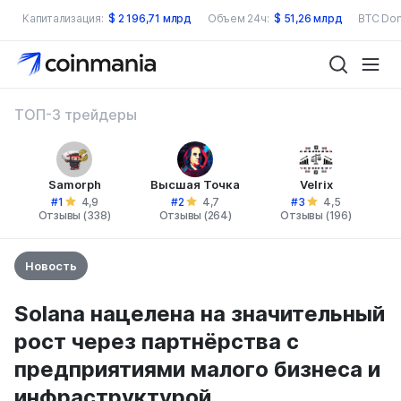
Капитализация:
$
2 196,71 млрд
Объем 24ч:
$
51,26 млрд
BTC Dom
ТОП-3 трейдеры
Samorph
Высшая Точка
Velrix
#1
#2
#3
4,9
4,7
4,5
Отзывы (338)
Отзывы (264)
Отзывы (196)
Новость
Solana нацелена на значительный
рост через партнёрства с
предприятиями малого бизнеса и
инфраструктурой