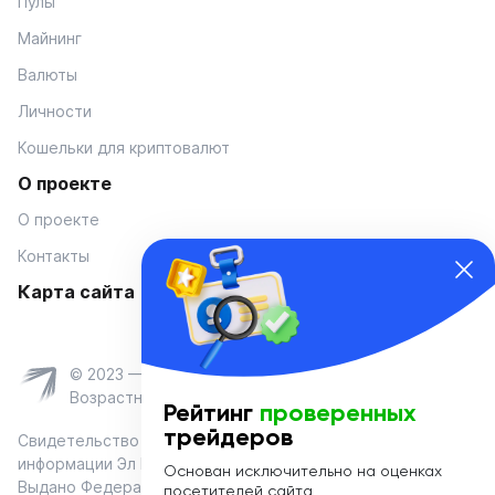
Пулы
Майнинг
Валюты
Личности
Кошельки для криптовалют
О проекте
О проекте
Контакты
Карта сайта
© 2023 — Coinmania
Возрастное ограничение 16+
Рейтинг
проверенных
трейдеров
Свидетельство о регистрации средства массовой
информации Эл № ФС 77-74908 от «25» января 2019 г.
Основан исключительно на оценках
Выдано Федеральной службой по надзору в сфере связи,
посетителей сайта