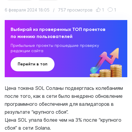
6 февраля 2024 18:05
/
757 просмотров
1
1
Выбирай из проверенных ТОП проектов
по мнению пользователей
Прибыльные проекты прошедшие проверку
редакции сайта
Перейти в топ
Цена токена SOL Соланы подверглась колебаниям
после того, как в сети было внедрено обновление
программного обеспечения для валидаторов в
результате “крупного сбоя”.
Цена SOL упала более чем на 3% после “крупного
сбоя” в сети Solana.