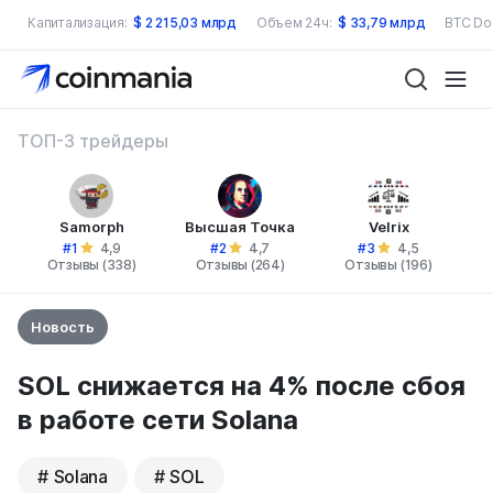
Капитализация:
$
2 215,03 млрд
Объем 24ч:
$
33,79 млрд
BTC Do
ТОП-3 трейдеры
Samorph
Высшая Точка
Velrix
#1
#2
#3
4,9
4,7
4,5
Отзывы (338)
Отзывы (264)
Отзывы (196)
Новость
SOL снижается на 4% после сбоя
в работе сети Solana
Solana
SOL