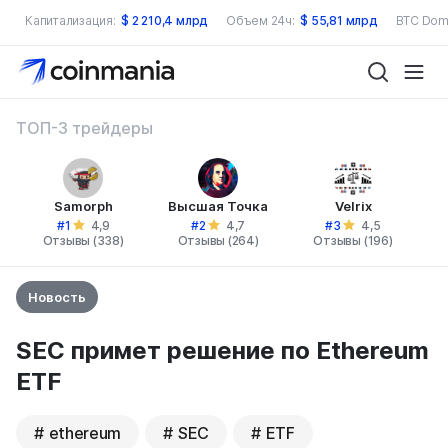
Капитализация:
$
2 210,4 млрд
Объем 24ч:
$
55,81 млрд
BTC Dom
ТОП-3 трейдеры
Samorph
Высшая Точка
Velrix
#1
#2
#3
4,9
4,7
4,5
Отзывы (338)
Отзывы (264)
Отзывы (196)
Новость
SEC примет решение по Ethereum
ETF
ethereum
SEC
ETF