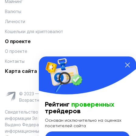
Майнинг
Валюты
Личности
Кошельки для криптовалют
О проекте
О проекте
Контакты
Карта сайта
© 2023 — Coinmania
Возрастное ограничение 16+
Рейтинг
проверенных
трейдеров
Свидетельство о регистрации средства массовой
информации Эл № ФС 77-74908 от «25» января 2019 г.
Основан исключительно на оценках
Выдано Федеральной службой по надзору в сфере связи,
посетителей сайта
информационных технологий и массовых коммуникаций