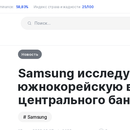
minance:
58,83%
Индекс страха и жадности
25/100
Новость
Samsung исследу
южнокорейскую 
центрального ба
Samsung