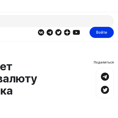
Войти
ет
Поделиться
валюту
нка