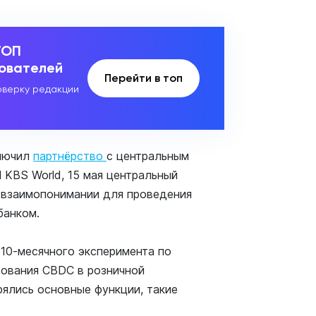
ТОП
зователей
Перейти в топ
верку редакции
ключил
партнёрство
с центральным
KBS World, 15 мая центральный
 взаимопонимании для проведения
банком.
 10-месячного эксперимента по
ования CBDC в розничной
рялись основные функции, такие