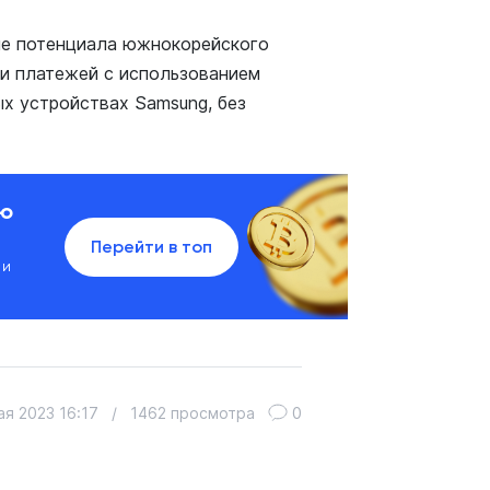
ние потенциала южнокорейского
и платежей с использованием
х устройствах Samsung, без
ию
Перейти в топ
 и
ая 2023 16:17
/
1462 просмотра
0