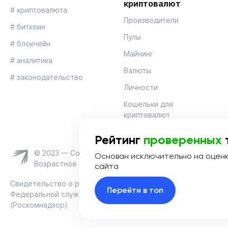
криптовалют
# криптовалюта
Производители
# биткоин
Пулы
# блокчейн
Майнинг
# аналитика
Валюты
# законодательство
Личности
Кошельки для
криптовалют
Рейтинг
проверенных
© 2023 — Coinmania
Основан исключительно на оцен
Возрастное ограничение 16+
сайта
Свидетельство о регистрации средства массовой информац
Перейти в топ
Федеральной службой по надзору в сфере связи, информац
(Роскомнадзор)