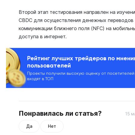
Второй этап тестирования направлен на изуче
CBDC для осуществления денежных переводов 
коммуникации ближнего поля (NFC) на мобильны
доступа в интернет.
Рейтинг лучших трейдеров по мнен
пользователей
Проекты получили высокую оценку от посетителей
входят в ТОП
Понравилась ли статья?
15 м
Да
Нет