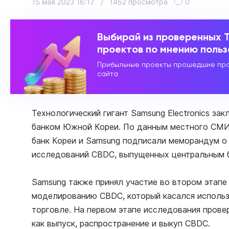
15 мая 2023 16:17
/
1462 просмотра
0
Выбирай из проверенных 
проектов по мнению поль
Прибыльные проекты прошедшие про
сайта
Технологический гигант Samsung Electronics за
банком Южной Кореи. По данным местного СМИ 
банк Кореи и Samsung подписали меморандум о
исследований CBDC, выпущенных центральным 
Samsung также принял участие во втором этапе
моделированию CBDC, который касался использ
торговле. На первом этапе исследования прове
как выпуск, распространение и выкуп CBDC.