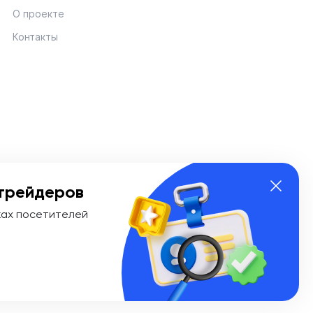
О проекте
Контакты
трейдеров
ках посетителей
ии Эл № ФС 77-74908 от «25» января 2019 г. Выдано
ионных технологий и массовых коммуникаций