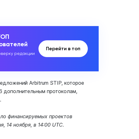
ТОП
зователей
Перейти в топ
верку редакции
едложений Arbitrum STIP, которое
26 дополнительным протоколам,
.
сло финансируемых проектов
, 14 ноября, в 14:00 UTC.