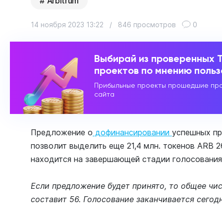
Arbitrum
14 ноября 2023 13:22
/
846 просмотров
0
Выбирай из проверенных 
проектов по мнению поль
Прибыльные проекты прошедшие про
сайта
Предложение о
дофинансировании
успешных пр
позволит выделить еще 21,4 млн. токенов ARB 
находится на завершающей стадии голосования
Если предложение будет принято, то общее чи
составит 56. Голосование заканчивается сегодня