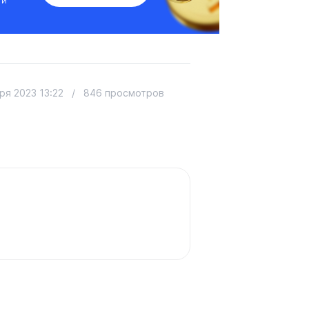
 и
ря 2023 13:22
/
846 просмотров