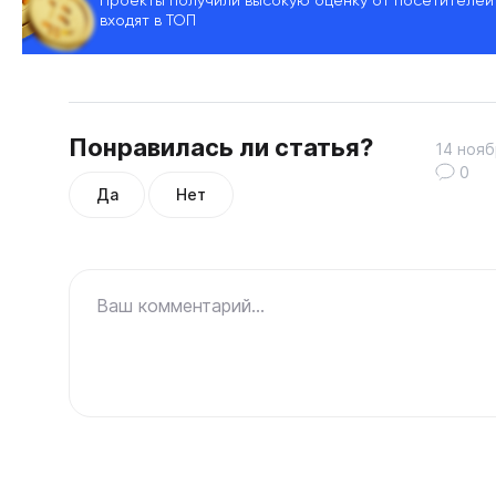
Проекты получили высокую оценку от посетителей
входят в ТОП
Понравилась ли статья?
14 нояб
0
Да
Нет
Ваш комментарий...