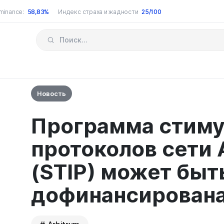
minance:
58,83%
Индекс страха и жадности
25/100
Новость
Программа стиму
протоколов сети 
(STIP) может быт
дофинансирован