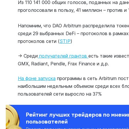
Из 110 141 000 общих голосов, поданных на да
проголосовали в пользу, 41 миллион – против и 
Напомним, что DAO Arbitrum распределила токе
среди 29 выбранных DeFi – протоколов в рамка
протоколов сети (
STIP
)
→ Среди
получателей грантов
есть такие извес
GMX, Radiant, Pendle, Frax Finance и д.р.
На фоне запуска
программы в сеть Arbitrum пост
наибольшим недельным объемом среди всех бло
пользователей сети выросло на 37%
Рейтинг лучших трейдеров по мнен
пользователей