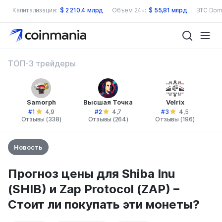
Капитализация:
$
2 210,4 млрд
Объем 24ч:
$
55,81 млрд
BTC Dom
ТОП-3 трейдеры
Samorph
Высшая Точка
Velrix
#1
#2
#3
4,9
4,7
4,5
Отзывы (338)
Отзывы (264)
Отзывы (196)
Новость
Прогноз цены для Shiba Inu
(SHIB) и Zap Protocol (ZAP) –
Стоит ли покупать эти монеты?