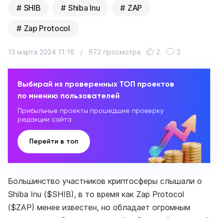
SHIB
Shiba Inu
ZAP
Zap Protocol
13 марта 2024 11:16
/
672 просмотра
2
2
Выбирай из проверенных ТОП проектов
по мнению пользователей
Прибыльные проекты прошедшие проверку
редакции сайта
Перейти в топ
Большинство участников криптосферы слышали о
Shiba Inu ($SHIB), в то время как Zap Protocol
($ZAP) менее известен, но обладает огромным