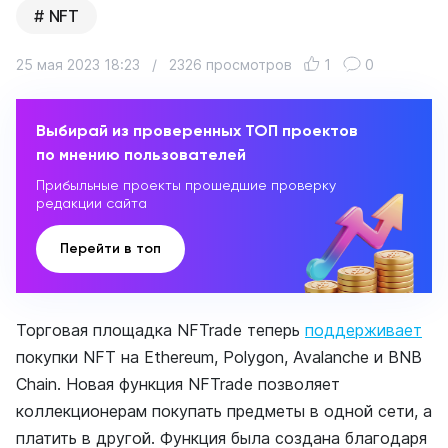
NFT
25 мая 2023 18:23
/
2326 просмотров
1
0
Выбирай из проверенных ТОП проектов
по мнению пользователей
Прибыльные проекты прошедшие проверку
редакции сайта
Перейти в топ
Торговая площадка NFTrade теперь
поддерживает
покупки NFT на Ethereum, Polygon, Avalanche и BNB
Chain. Новая функция NFTrade позволяет
коллекционерам покупать предметы в одной сети, а
платить в другой. Функция была создана благодаря