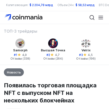
Капитализация:
$
2 204,78 млрд
Объем 24ч:
$
58,52 млрд
BTC Do
ТОП-3 трейдеры
Samorph
Высшая Точка
Velrix
#1
#2
#3
4,9
4,7
4,5
Отзывы (338)
Отзывы (264)
Отзывы (196)
Новость
Появилась торговая площадка
NFT с выпуском NFT на
нескольких блокчейнах