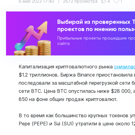
8 мая 2023 17:40
/
2672 просмотра
4
1
Выбирай из проверенных 
проектов по мнению поль
Прибыльные проекты прошедшие про
сайта
Капитализация криптовалютного рынка
снизила
$1.2 триллионов. Биржа Binance приостановила
последовали за масштабной перегрузкой сети б
сети BTC. Цена BTC опустилась ниже $28 000, а
850 на фоне общих продаж криптовалют.
В то время как большинство крупных токенов уп
Pepe (PEPE) и Sui (SUI) утратили в цене около 1