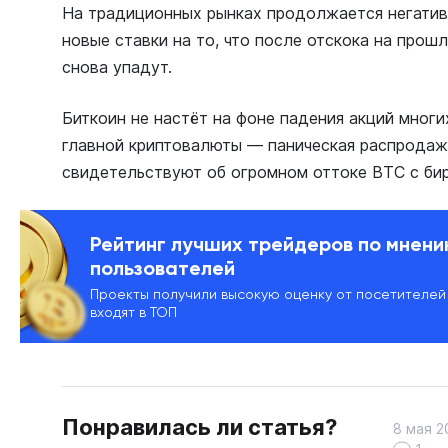
На традиционных рынках продолжается негатив
новые ставки на то, что после отскока на прош
снова упадут.
Биткоин не настёт на фоне падения акций многи
главной криптовалюты — паническая распродажа
свидетельствуют об огромном оттоке BTC с бир
Рейтинг лучших трейдеров по мнен
пользователей
Проекты получили высокую оценку от посетителей
входят в ТОП
Понравилась ли статья?
8 мая 2