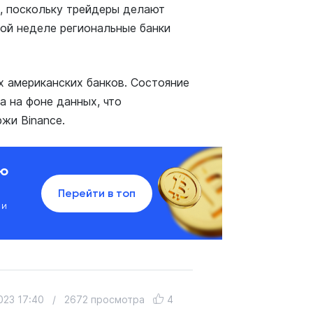
, поскольку трейдеры делают
лой неделе региональные банки
х американских банков. Состояние
 на фоне данных, что
жи Binance.
ию
Перейти в топ
 и
023 17:40
/
2672 просмотра
4