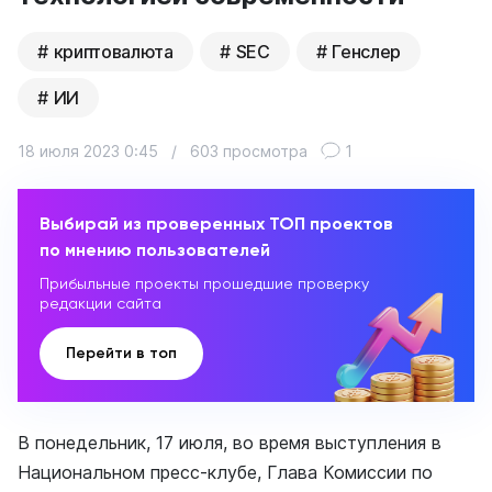
криптовалюта
SEC
Генслер
ИИ
18 июля 2023 0:45
/
603 просмотра
1
Выбирай из проверенных ТОП проектов
по мнению пользователей
Прибыльные проекты прошедшие проверку
редакции сайта
Перейти в топ
В понедельник, 17 июля, во время выступления в
Национальном пресс-клубе, Глава Комиссии по