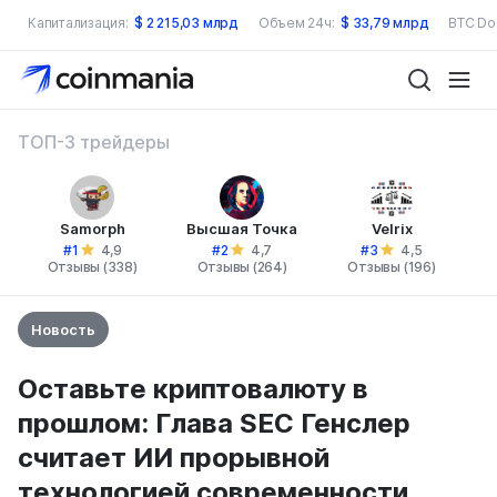
Капитализация:
$
2 215,03 млрд
Объем 24ч:
$
33,79 млрд
BTC Do
ТОП-3 трейдеры
Samorph
Высшая Точка
Velrix
#1
#2
#3
4,9
4,7
4,5
Отзывы (338)
Отзывы (264)
Отзывы (196)
Новость
Оставьте криптовалюту в
прошлом: Глава SEC Генслер
считает ИИ прорывной
технологией современности