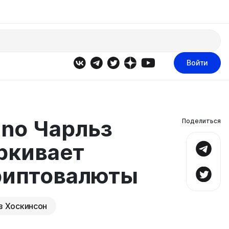
Войти
ano Чарльз
Поделиться
ркивает
риптовалюты
з Хоскинсон