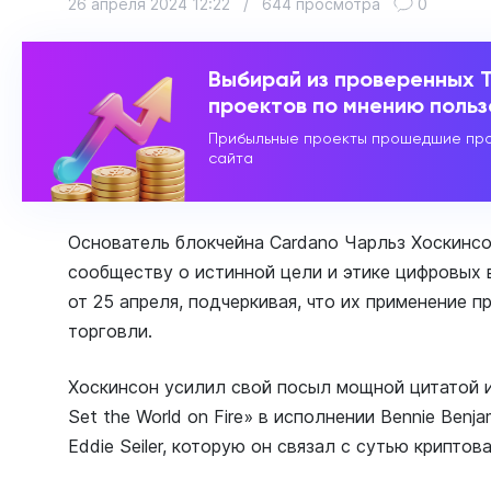
26 апреля 2024 12:22
/
644 просмотра
0
Выбирай из проверенных 
проектов по мнению поль
Прибыльные проекты прошедшие про
сайта
Основатель блокчейна Cardano Чарльз Хоскинс
сообществу о истинной цели и этике цифровых 
от 25 апреля, подчеркивая, что их применение 
торговли.
Хоскинсон усилил свой посыл мощной цитатой из
Set the World on Fire» в исполнении Bennie Benja
Eddie Seiler, которую он связал с сутью криптов