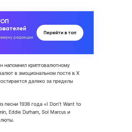
ТОП
зователей
Перейти в топ
верку редакции
он напомнил криптовалютному
валют в эмоциональном посте в X
простирается далеко за пределы
 песни 1938 года «I Don’t Want to
min, Eddie Durham, Sol Marcus и
алюты.