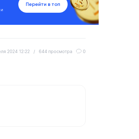
Перейти в топ
 и
ля 2024 12:22
/
644 просмотра
0