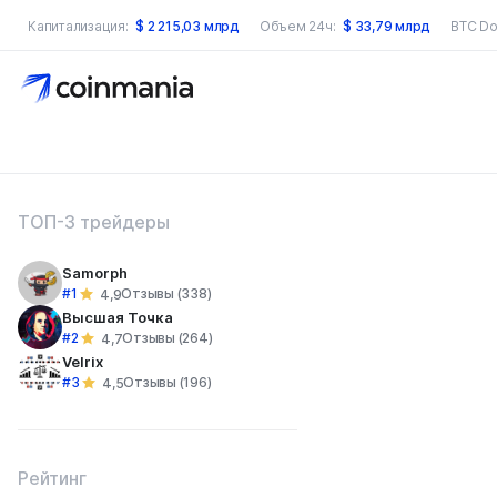
Капитализация:
$
2 215,03 млрд
Объем 24ч:
$
33,79 млрд
BTC Do
оиск по сайту
ТОП-3 трейдеры
Samorph
#1
Отзывы (338)
4,9
Высшая Точка
#2
Отзывы (264)
4,7
Velrix
#3
Отзывы (196)
4,5
Рейтинг