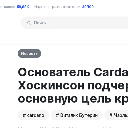
minance:
58,88%
Индекс страха и жадности
30/100
Новость
Основатель Card
Хоскинсон подче
основную цель к
cardano
Виталик Бутерин
Чарль